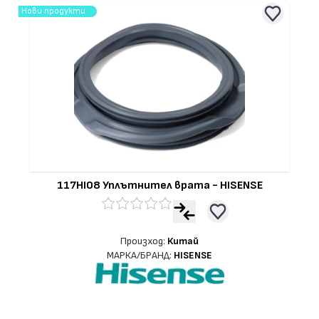
Нови продукти
E
317BH06 Уплътнител фурна - BOSCH
МАРКА/БРАНД:
BOSCH
Произход:
Китай