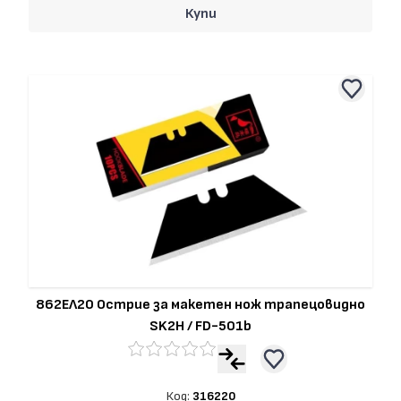
Купи
862ЕЛ20 Острие за макетен нож трапецовидно
SK2H / FD-501b
Код:
316220