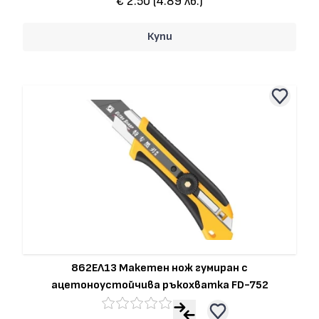
€ 2.50 (4.89 лв.)
Купи
862ЕЛ13 Макетен нож гумиран с
ацетоноустойчива ръкохватка FD-752