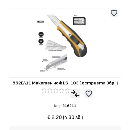
862ЕЛ11 Макетен нож LS-103 ( остриета 3бр. )
Код:
316211
€ 2.20 (4.30 лв.)