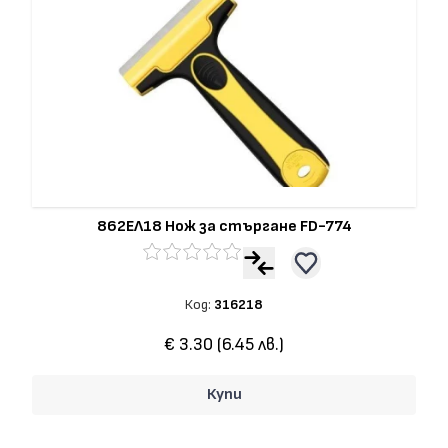
862ЕЛ18 Нож за стъргане FD-774
Код:
316218
€ 3.30 (6.45 лв.)
Купи