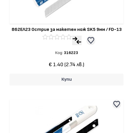
862ЕЛ23 Острие за макетен нож SK5 9мм / FD-13
Код:
316223
€ 1.40 (2.74 лв.)
Купи