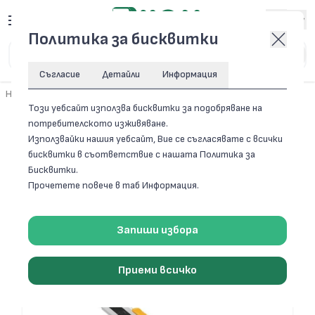
Вход
Политика за бисквитки
Съгласие
Детайли
Информация
Начало
/
Домашен ремонт
/
Инструменти
Този уебсайт използва бисквитки за подобряване на
потребителското изживяване.
Филтри
Използвайки нашия уебсайт, Вие се съгласявате с всички
бисквитки в съответствие с нашата Политика за
ИНСТРУМЕНТИ
Бисквитки.
Прочетете повече в таб Информация.
26 артикула
Сортирай по:
Запиши избора
Приеми всичко