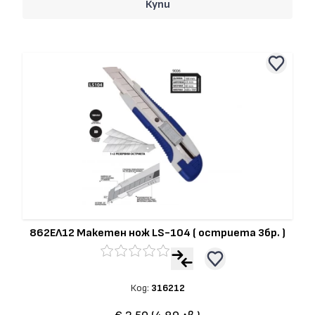
Купи
862ЕЛ12 Макетен нож LS-104 ( остриета 3бр. )
Код:
316212