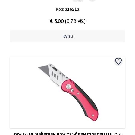
Код:
316213
€ 5.00 (9.78 лв.)
Купи
862ЕЛ14 Макетен нож сгъваем трапец FD-792