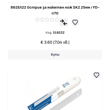
862ЕЛ22 Острие за макетен нож SK2 25мм / FD-
n70
Код:
316222
€ 3.60 (7.04 лв.)
Купи