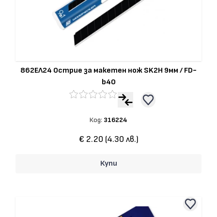
862ЕЛ24 Острие за макетен нож SK2H 9мм / FD-
b40
Код:
316224
€ 2.20 (4.30 лв.)
Купи