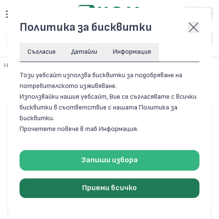
Вход
Политика за бисквитки
Съгласие
Детайли
Информация
Начало
/
Резервни части за домакински уреди
/
Сушилни
Този уебсайт използва бисквитки за подобряване на
Сушилни
потребителското изживяване.
Използвайки нашия уебсайт, Вие се съгласявате с всички
бисквитки в съответствие с нашата Политика за
Бисквитки.
Прочетете повече в таб Информация.
Запиши избора
Приеми всичко