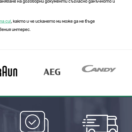
раняване на договорни документи съгласно данъчното и
а си!
, както и че искането ми може да не бъде
вения интерес.