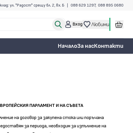
клад: ул. "Радост" срещу бл. 2, вх. Б |
088 629 1297
,
088 895 0680
Вход
Любими
Начало
За нас
Контакти
 ЕВРОПЕЙСКИЯ ПАРЛАМЕНТ И НА СЪВЕТА
лнение на договор за закупена стока или поръчана
едоставям за периода, необходим за изпълнение на