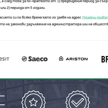
 а след това за по-краткото от: 1) предвидения период за съх
и 2) периода от 5 години.
сието си по всяко време като го заявя на адрес
Упражни прават
то на законови задължения на администратора или на общест