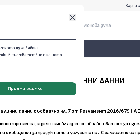
Варна с
елското изживяване.
витки в съответствие с нашата
ДЕКЛАРАЦИЯ ЗА ЛИЧНИ ДАННИ
Приеми всичко
на лични данни съобразно чл. 7 от Регламент 2016/679 НА
менно три имена, адрес и имейл адрес се обработват от за изпъ
мни съобщения за продуктите и услугите на . Съгласието си пр