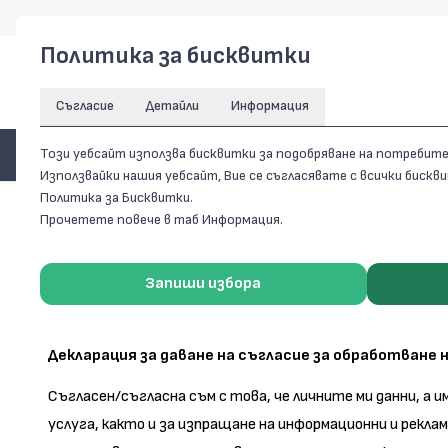
Политика за бисквитки
Съгласие
Детайли
Информация
ПРОДУКТИ
Този уебсайт използва бисквитки за подобряване на потребит
Използвайки нашия уебсайт, Вие се съгласявате с всички биск
Политика за Бисквитки.
Начало
/
Декларация за лични данни
Прочетете повече в таб Информация.
Запиши избора
Декларация за даване на съгласие за обработване 
Съгласен/съгласна съм с това, че личните ми данни, а и
услуга, както и за изпращане на информационни и рекла