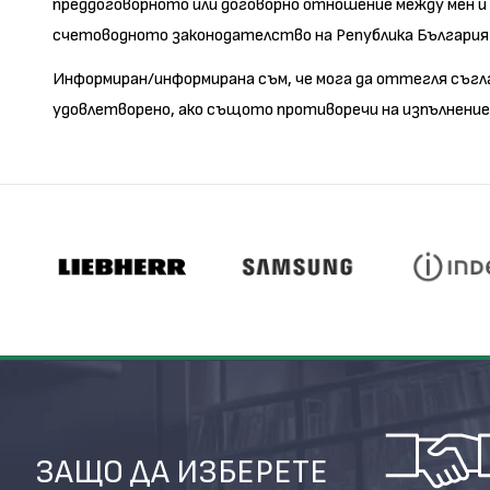
преддоговорното или договорно отношение между мен и ,
счетоводното законодателство на Република България ил
Информиран/информирана съм, че мога да оттегля съгла
удовлетворено, ако същото противоречи на изпълнение
ЗАЩО ДА ИЗБЕРЕТЕ