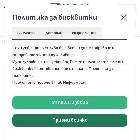
Вход
Политика за бисквитки
Съгласие
Детайли
Информация
Начало
/
Електроматериали и осветление
Този уебсайт използва бисквитки за подобряване на
Електроматериали и осветление
потребителското изживяване.
Използвайки нашия уебсайт, Вие се съгласявате с всички
бисквитки в съответствие с нашата Политика за
Бисквитки.
Прочетете повече в таб Информация.
Запиши избора
Приеми всичко