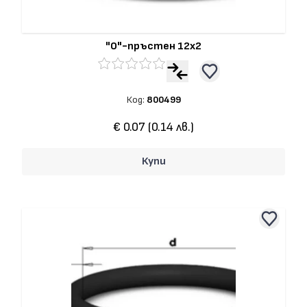
"О"-пръстен 12x2
Код:
800499
€ 0.07 (0.14 лв.)
Купи