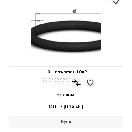
"О"-пръстен 10x2
Код:
800493
€ 0.07 (0.14 лв.)
Купи