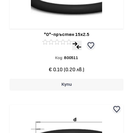
"О"-пръстен 15x2.5
Код:
800511
€ 0.10 (0.20 лв.)
Купи