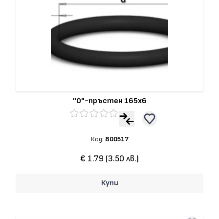
"О"-пръстен 165x6
Код:
800517
€ 1.79 (3.50 лв.)
Купи