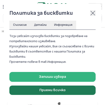
Вход
Политика за бисквитки
Съгласие
Детайли
Информация
Начало
/
Семеринги и 0-Пръстени
/
0-Пръстени
Този уебсайт използва бисквитки за подобряване на
потребителското изживяване.
Филтри
Използвайки нашия уебсайт, Вие се съгласявате с всички
бисквитки в съответствие с нашата Политика за
0-ПРЪСТЕНИ
Бисквитки.
Прочетете повече в таб Информация.
130 артикула
Сортирай по:
Запиши избора
Приеми всичко