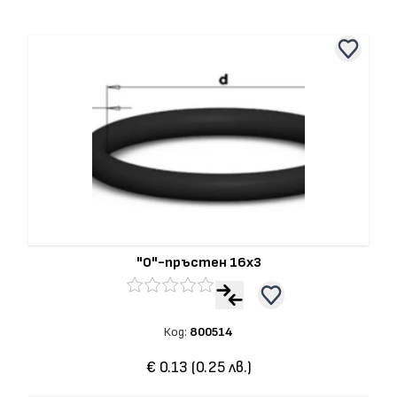
"О"-пръстен 16x3
Код:
800514
€ 0.13 (0.25 лв.)