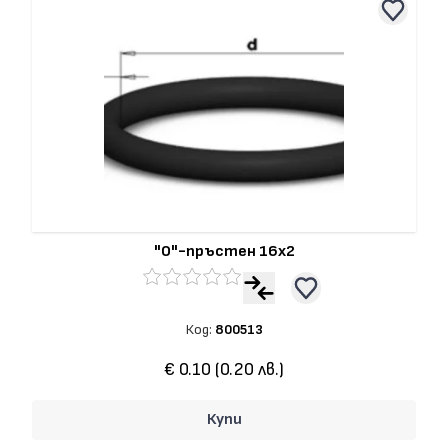
"О"-пръстен 16x2
Код:
800513
€ 0.10 (0.20 лв.)
Купи