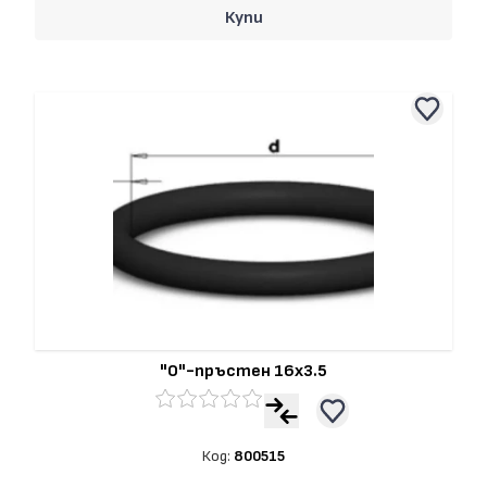
Купи
"О"-пръстен 16x3.5
Код:
800515