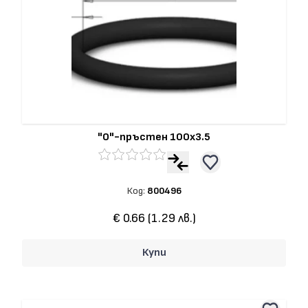
"О"-пръстен 100x3.5
Код:
800496
€ 0.66 (1.29 лв.)
Купи