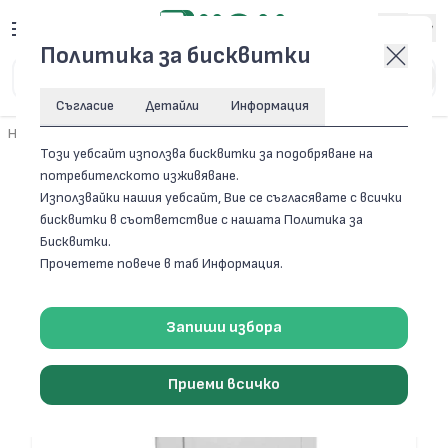
Вход
Политика за бисквитки
Съгласие
Детайли
Информация
Начало
/
Вентилация
/
Ревизионни отвори
Този уебсайт използва бисквитки за подобряване на
потребителското изживяване.
Филтри
Използвайки нашия уебсайт, Вие се съгласявате с всички
бисквитки в съответствие с нашата Политика за
РЕВИЗИОННИ ОТВОРИ
Бисквитки.
Прочетете повече в таб Информация.
11 артикула
Сортирай по:
Запиши избора
Приеми всичко