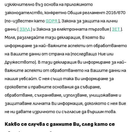
изключително въз основа на приложимото
законодателство, конкретно Общия регламент 2016/670
(по-известен като
GDPR
), Закона за защита на лични
данни (
ЗЗЛД
) и Закона за електронната търговия (
ЗЕТ
).
Моля, разгледайте тази декларация, в която Ви
информираме за най-важните аспекти от обработването
на Вашите данни от страна на (последващо Ние или
Дружеството). В тази декларация ви информираме за най-
важните аспекти от обработването на Вашите данни на
нашия уебсайт. С нея също така Ви информираме за
сроковете и правните основания да събираме,
обработваме, съхраняваме, използваме, унищожаваме и
защитаваме личната Ви информация, доколкото с нея Вие
не ни давате изричното си съгласие да вършим това.
Какво се случва с данните Ви, след като се