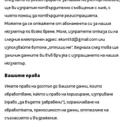
ще ви изпратим потвърдително съобщение с линк, с
чиято помощ да потвърдите регистрацията.
Можете да се откажете от абонамента си за нашия
нюзлетър по всяко време. Моля, изпратете отказа си на
следния електронен адрес: ekomltd@gmail.com или
използвайте бутона „отпиши ме“. Веднага след това ще
заличим данните Ви във връзка с изпращането на нашия
нюзлетър.
Вашите права
Имате право на достъп до Вашите данни, които
обработваме, както и право на коригиране, изтриване
(право „да бъдете забравени“), ограничаване на
обработката, преносимост на данни, оттегляне на
съгласието и възражение.