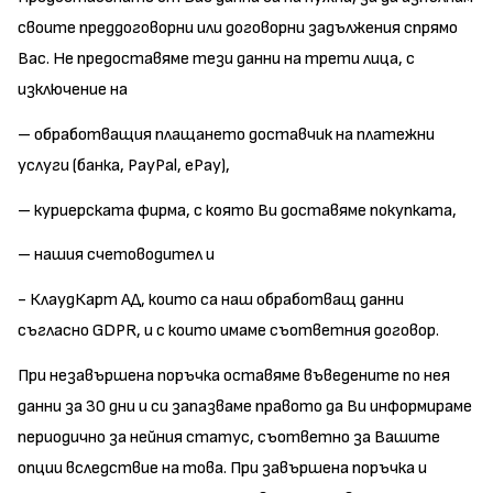
своите преддоговорни или договорни задължения спрямо
Вас. Не предоставяме тези данни на трети лица, с
изключение на
– обработващия плащането доставчик на платежни
услуги (банка, PayPal, ePay),
– куриерската фирма, с която Ви доставяме покупката,
– нашия счетоводител и
- КлаудКарт АД, които са наш обработващ данни
съгласно GDPR, и с които имаме съответния договор.
При незавършена поръчка оставяме въведените по нея
данни за 30 дни и си запазваме правото да Ви информираме
периодично за нейния статус, съответно за Вашите
опции вследствие на това. При завършена поръчка и