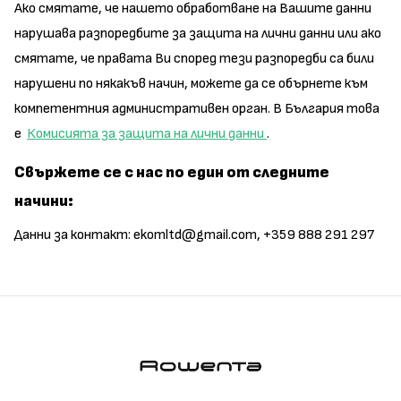
Ако смятате, че нашето обработване на Вашите данни
нарушава разпоредбите за защита на лични данни или ако
смятате, че правата Ви според тези разпоредби са били
нарушени по някакъв начин, можете да се обърнете към
компетентния административен орган. В България това
е
Комисията за защита на лични данни
.
Свържете се с нас по един от следните
начини:
Данни за контакт: ekomltd@gmail.com, +359 888 291 297