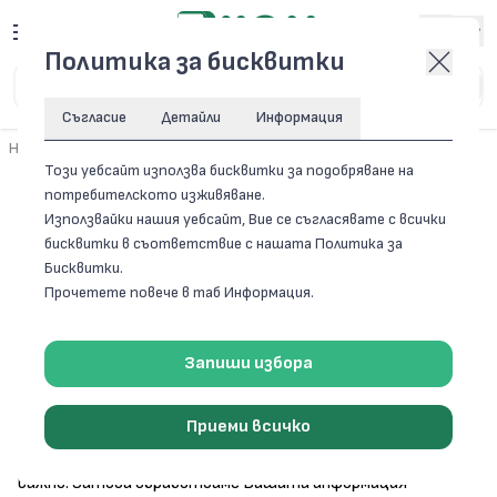
Вход
Политика за бисквитки
Съгласие
Детайли
Информация
Начало
/
Политика за поверителност
Този уебсайт използва бисквитки за подобряване на
потребителското изживяване.
ПОЛИТИКА ЗА ПОВЕРИТЕЛНОСТ
Използвайки нашия уебсайт, Вие се съгласявате с всички
бисквитки в съответствие с нашата Политика за
Бисквитки.
Прочетете повече в таб Информация.
Декларация за съгласие с
Политиката за поверителност
Запиши избора
НА
Защитата на личните данни и опазването на личната и
Приеми всичко
финансовата информация на нашите клиенти ни е особено
важно. Затова обработваме Вашата информация