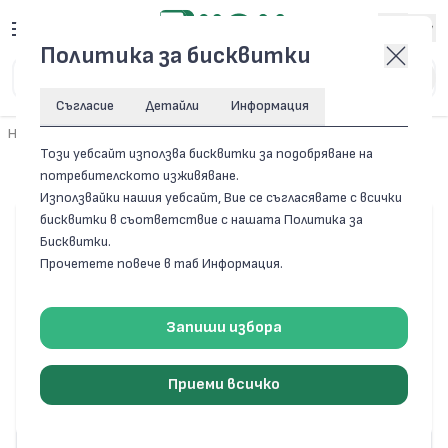
Вход
Политика за бисквитки
Съгласие
Детайли
Информация
Начало
/
Резервни части за домакински уреди
/
Отопление
Този уебсайт използва бисквитки за подобряване на
Отопление
потребителското изживяване.
Използвайки нашия уебсайт, Вие се съгласявате с всички
бисквитки в съответствие с нашата Политика за
Бисквитки.
Прочетете повече в таб Информация.
Запиши избора
Приеми всичко