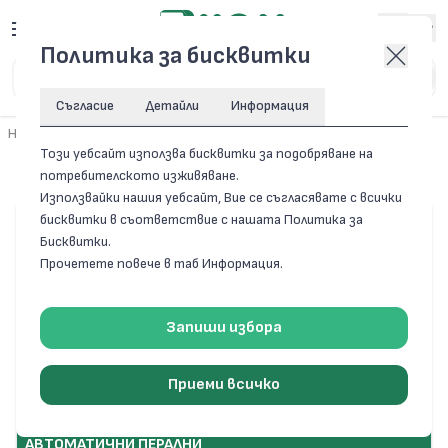
Вход
Политика за бисквитки
Съгласие
Детайли
Информация
Начало
/
Резервни части за домакински уреди
/
Перални
Този уебсайт използва бисквитки за подобряване на
Перални
потребителското изживяване.
Използвайки нашия уебсайт, Вие се съгласявате с всички
бисквитки в съответствие с нашата Политика за
Бисквитки.
Прочетете повече в таб Информация.
Запиши избора
Приеми всичко
АВТОМАТИЧНИ ПЕРАЛНИ