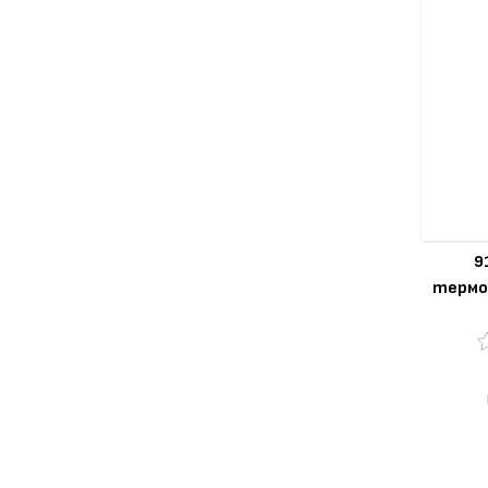
9
термо