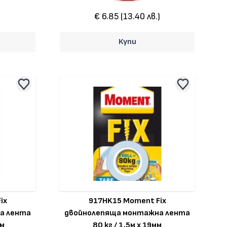
€ 6.85 (13.40 лв.)
Купи
ix
917HK15 Moment Fix
а лента
двойнолепяща монтажна лента
мм
80 кг / 1.5м x 19мм