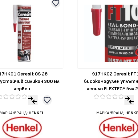
17HK01 Ceresit CS 28
917HK02 Ceresit FT
устойчив силикон 300 мл
високомодулен уплът
червен
лепило FLEXTEC® бял 
МАРКА/БРАНД:
HENKEL
МАРКА/БРАНД:
HENK