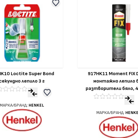
K10 Loctite Super Bond
917HK11 Moment FIX 
секундно лепило 3 г
монтажно лепило 
разтворители бяло, 4
МАРКА/БРАНД:
HENKEL
МАРКА/БРАНД:
HENK