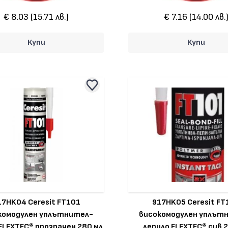
€ 8.03 (15.71 лв.)
€ 7.16 (14.00 лв.
Купи
Купи
17HK04 Ceresit FT101
917HK05 Ceresit FT
комодулен уплътнител-
високомодулен уплът
FLEXTEC® прозрачен 280 мл
лепило FLEXTEC® сив 