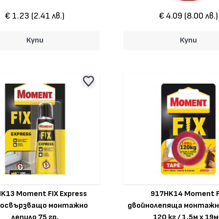
€ 1.23 (2.41 лв.)
€ 4.09 (8.00 лв.)
Купи
Купи
K13 Moment FIX Express
917HK14 Moment F
зосвързващо монтажно
двойнолепяща монтажн
лепило 75 гр.
120 кг / 1.5м x 19