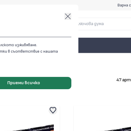
Варна с
елското изживяване.
витки в съответствие с нашата
А И УПЛЪТНИТЕЛИ
47 арт
Приеми всичко