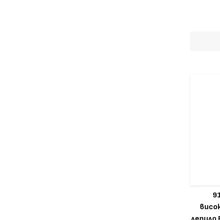
9
висо
лепило 