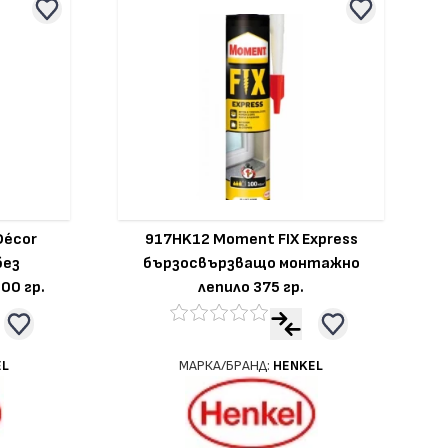
Décor
917HK12 Moment FIX Express
без
бързосвързващо монтажно
00 гр.
лепило 375 гр.
EL
МАРКА/БРАНД:
HENKEL