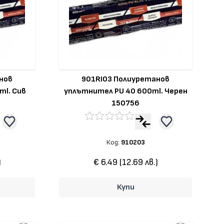
нов
901RI03 Полиуретанов
ml. Сив
уплътнител PU 40 600ml. Черен
150756
Код:
910203
)
€ 6.49 (12.69 лв.)
Купи