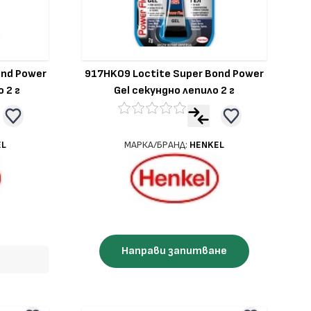
ond Power
917HK09 Loctite Super Bond Power
 2 г
Gel секундно лепило 2 г
EL
МАРКА/БРАНД:
HENKEL
Направи запитване