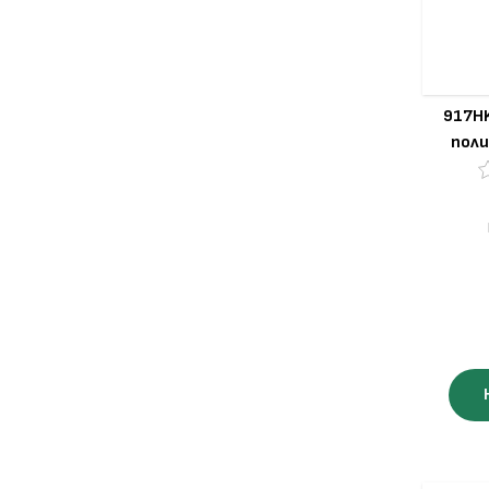
917HK
поли