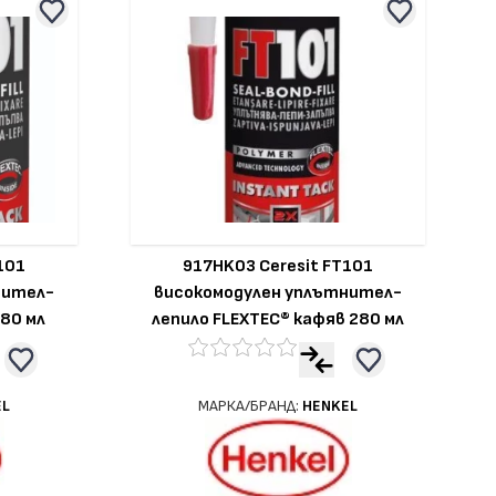
101
917HK03 Ceresit FT101
нител-
високомодулен уплътнител-
280 мл
лепило FLEXTEC® кафяв 280 мл
EL
МАРКА/БРАНД:
HENKEL