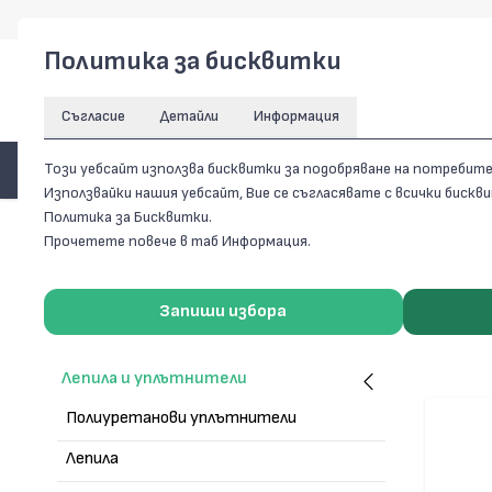
Политика за бисквитки
Съгласие
Детайли
Информация
ПРОДУКТИ
Този уебсайт използва бисквитки за подобряване на потребит
Използвайки нашия уебсайт, Вие се съгласявате с всички биск
Политика за Бисквитки.
Начало
/
Домашен ремонт
/
Лепила и уплътнители
Прочетете повече в таб Информация.
ФИЛТРИ ЗА ТЪРСЕНЕ
ЛЕПИЛ
Домашен ремонт
Запиши избора
Спрейове
Лепила и уплътнители
Полиуретанови уплътнители
Лепила