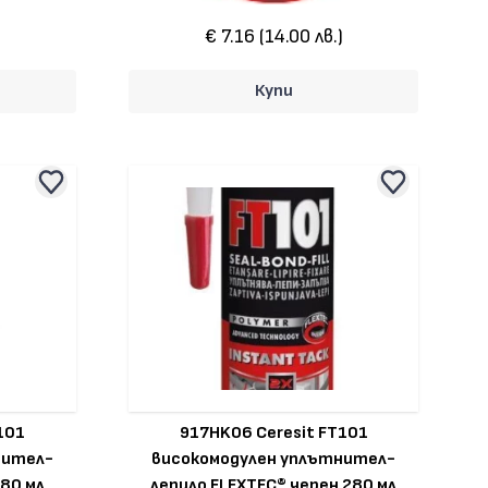
)
€ 7.16 (14.00 лв.)
Купи
101
917HK06 Ceresit FT101
нител-
високомодулен уплътнител-
280 мл
лепило FLEXTEC® черен 280 мл