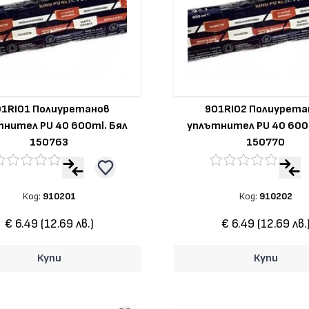
01RI01 Полиуретанов
901RI02 Полиурета
нител PU 40 600ml. Бял
уплътнител PU 40 600
150763
150770
Код:
910201
Код:
910202
€ 6.49 (12.69 лв.)
€ 6.49 (12.69 лв.
Купи
Купи