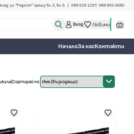
клад: ул. "Радост" срещу бл. 2, вх. Б |
088 629 1297
,
088 895 0680
Вход
Любими
Начало
За нас
Контакти
икула
|
Сортирай по: