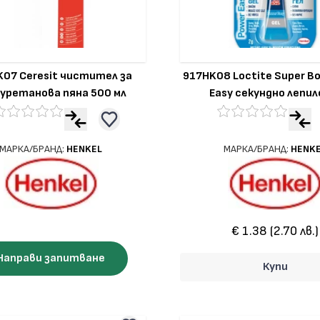
07 Ceresit чистител за
917HK08 Loctite Super B
уретанова пяна 500 мл
Easy секундно лепило
МАРКА/БРАНД:
HENKEL
МАРКА/БРАНД:
HENK
€ 1.38 (2.70 лв.)
Направи запитване
Купи