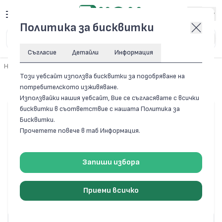
Вход
Политика за бисквитки
Съгласие
Детайли
Информация
Начало
/
Резервни части за домакински уреди
/
Бойлери
Този уебсайт използва бисквитки за подобряване на
Бойлери
потребителското изживяване.
Използвайки нашия уебсайт, Вие се съгласявате с всички
бисквитки в съответствие с нашата Политика за
Бисквитки.
Прочетете повече в таб Информация.
Запиши избора
Приеми всичко