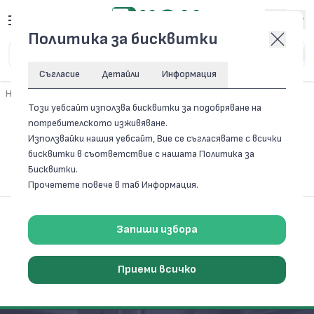
Вход
Политика за бисквитки
Съгласие
Детайли
Информация
Начало
/
Семеринги и 0-Пръстени
Този уебсайт използва бисквитки за подобряване на
Семеринги и 0-Пръстени
потребителското изживяване.
СЕМЕРИНГИ
Използвайки нашия уебсайт, Вие се съгласявате с всички
0-ПРЪСТЕНИ
бисквитки в съответствие с нашата Политика за
Бисквитки.
Прочетете повече в таб Информация.
Запиши избора
Приеми всичко