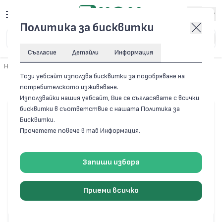
Вход
Политика за бисквитки
Съгласие
Детайли
Информация
Начало
/
Резервни части за домакински уреди
/
Хладилници
Този уебсайт използва бисквитки за подобряване на
Хладилници
потребителското изживяване.
Използвайки нашия уебсайт, Вие се съгласявате с всички
бисквитки в съответствие с нашата Политика за
Бисквитки.
Прочетете повече в таб Информация.
Запиши избора
Приеми всичко