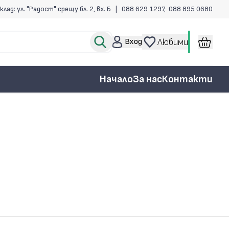
клад: ул. "Радост" срещу бл. 2, вх. Б |
088 629 1297
,
088 895 0680
Вход
Любими
Начало
За нас
Контакти