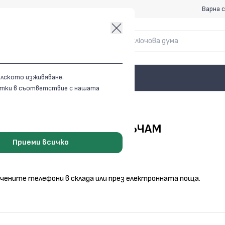
Варна с
елското изживяване.
витки в съответствие с нашата
КАК ДА ПОРЪЧАМ
Приеми всичко
чените телефони в склада или през електронната поща.