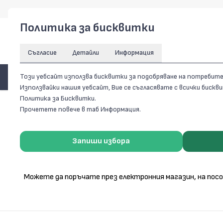
Политика за бисквитки
Съгласие
Детайли
Информация
ПРОДУКТИ
Този уебсайт използва бисквитки за подобряване на потребит
Използвайки нашия уебсайт, Вие се съгласявате с всички биск
Политика за Бисквитки.
Начало
/
Как да поръчам
Прочетете повече в таб Информация.
Запиши избора
Можете да поръчате през електронния магазин, на посо