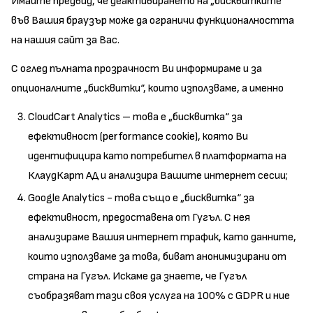
Имайте предвид, че деактивирането на „бисквитките“
във Вашия браузър може да ограничи функционалността
на нашия сайт за Вас.
С оглед пълната прозрачност Ви информираме и за
опционалните „бисквитки“, които използваме, а именно
CloudCart Analytics – това е „бисквитка“ за
ефективност (performance cookie), която Ви
идентифицира като потребител в платформата на
КлаудКарт АД и анализира Вашите интернет сесии;
Google Analytics - това също е „бисквитка“ за
ефективност, предоставена от Гугъл. С нея
анализираме Вашия интернет трафик, като данните,
които използваме за това, биват анонимизирани от
страна на Гугъл. Искаме да знаете, че Гугъл
съобразяват тази своя услуга на 100% с GDPR и ние