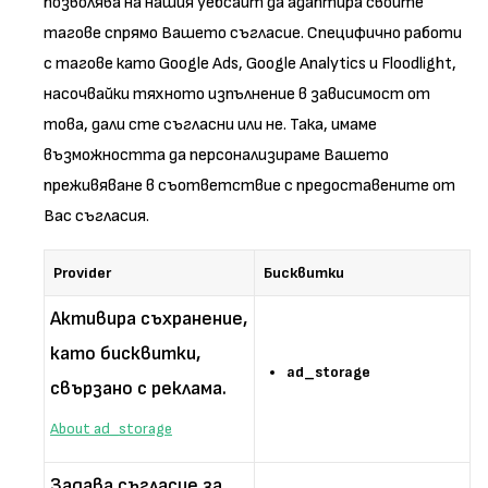
позволява на нашия уебсайт да адаптира своите
тагове спрямо Вашето съгласие. Специфично работи
с тагове като Google Ads, Google Analytics и Floodlight,
насочвайки тяхното изпълнение в зависимост от
това, дали сте съгласни или не. Така, имаме
възможността да персонализираме Вашето
преживяване в съответствие с предоставените от
Вас съгласия.
Provider
Бисквитки
Активира съхранение,
като бисквитки,
ad_storage
свързано с реклама.
About ad_storage
Задава съгласие за