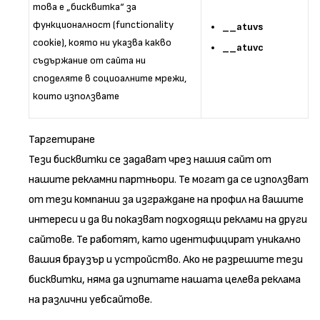
това е „бисквитка“ за
функционалност (functionality
__atuvs
cookie), която ни указва какво
__atuvc
съдържание от сайта ни
споделяте в социоалните мрежи,
които използвате
Таргетиране
Тези бисквитки се задават чрез нашия сайт от
нашите рекламни партньори. Те могат да се използват
от тези компании за изграждане на профил на вашите
интереси и да ви показват подходящи реклами на други
сайтове. Те работят, като идентифицират уникално
вашия браузър и устройство. Ако не разрешите тези
бисквитки, няма да изпитате нашата целева реклама
на различни уебсайтове.