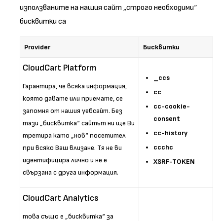
използваните на нашия сайт „строго необходими“
бисквитки са
Provider
Бисквитки
CloudCart Platform
_ccs
Гарантира, че всяка информация,
cc
която давате или приемате, се
cc-cookie-
запомня от нашия уебсайт. Без
consent
тази „бисквитка“ сайтът ни ще Ви
cc-history
третира като „нов“ посетител
ccchc
при всяко Ваш влизане. Тя не ви
идентифицира лично и не е
XSRF-TOKEN
свързана с друга информация.
CloudCart Analytics
това също е „бисквитка“ за