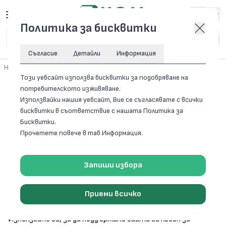
Вход
Политика за бисквитки
Съгласие
Детайли
Информация
Начало
/
Бисквитки
Този уебсайт използва бисквитки за подобряване на
потребителското изживяване.
БИСКВИТКИ
Използвайки нашия уебсайт, Вие се съгласявате с всички
бисквитки в съответствие с нашата Политика за
Бисквитки.
Прочетете повече в таб Информация.
Бисквитки
Нашият уеб сайт използва така наречените „бисквитки“.
Запиши избора
Това са малки текстови файлове, които се зареждат в
браузъра и се съхраняват на Вашето крайно устройство.
Приеми всичко
Те са безобидни.
Използваме ги, за да поддържаме сайта си лесен за