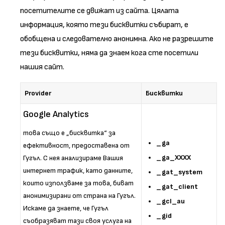
посетителите се движат из сайта. Цялата
информация, която тези бисквитки събират, е
обобщена и следователно анонимна. Ако не разрешите
тези бисквитки, няма да знаем кога сте посетили
нашия сайт.
Provider
Бисквитки
Google Analytics
това също е „бисквитка“ за
_ga
ефективност, предоставена от
_ga_XXXX
Гугъл. С нея анализираме Вашия
интернет трафик, като данните,
_gat_system
които използваме за това, биват
_gat_client
анонимизирани от страна на Гугъл.
_gcl_au
Искаме да знаете, че Гугъл
_gid
съобразяват тази своя услуга на