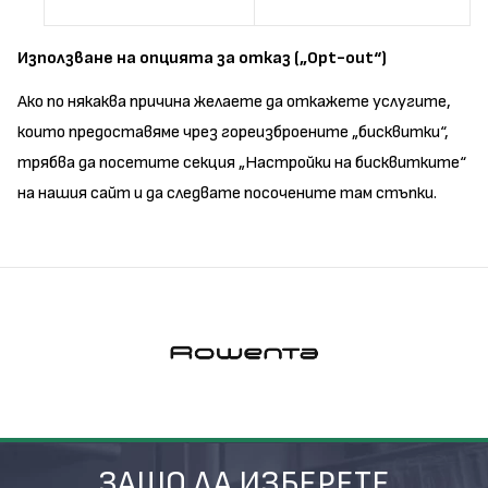
Използване на опцията за отказ („Opt-out“)
Ако по някаква причина желаете да откажете услугите,
които предоставяме чрез гореизброените „бисквитки“,
трябва да посетите секция „Настройки на бисквитките“
на нашия сайт и да следвате посочените там стъпки.
ЗАЩО ДА ИЗБЕРЕТЕ