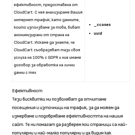
ефективност, предоставена от
CloudCart. С нея анализираме Вашия
интернет трафик, като данните,
_ccases
които използваме за това, биват
uuid
анонимизирани от страна на
CloudCart. Искаме да знаете, че
CloudCart съобразяват тази своя
услуга на 100% с GDPR и ние имаме
договор за обработка на лични
данни с тях
Ефективност
Тези бисквитки ни позволяват да отчитаме
посещения и източници на трафик, за да можем да
измерваме и подобряваме ефективността на нашия
сайт. Те ни помагат да разберем кои страници са най-
популярни и най-малко популярни и да видим как