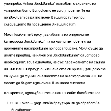
употреба. Някои „бисквитки“ остават съхранени на
устройството Ви, докато не ги изтриете. Те ни
позволяват да разпознаем Вашия браузър при
следващото ви посещение в нашия сайт.
Моля, кликнете върху заглавията на отделните
категории „бисквитки“, за да научите повече и да
промените настройките по подразбиране. Моля също да
имате предвид, че някои от „бисквитките“ са „строго
необходими“. Това означава, че със зареждането на сайта
ни във Вашия браузър Вие вече сте ги приели, защото те
са нужни за функционалността на платформата ни и не
могат да бъдат изключени в нашата система.
Конкретно, използваните на нашия сайт бисквитки са
CSRF Token – задължава браузъра Ви да обработва
„бисквитки“;