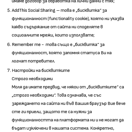
имаме договор за обработка на лични данни с тях;
AddThis Social Sharing – това е „бисквитка“ за
функционалност (functionality cookie), която ни указва
какво съдържание от сайта ни споделяте в
социоалните мрежи, които използвате;
Remember me - това също е „бисквитка“ за
функционалност, която запомня статуса Ви на
логнат потребител.
Настройки на бисквитките
Строго необходими
Моля да имате предвид, че някои от „бисквитките“ са
„строго необходими“. Това означава, че със
зареждането на сайта ни във Вашия браузър Вие вече
сте ги приели, защото те са нужни за
функционалността на платформата ни и не могат да
бъдат изключени в нашата система. Конкретно,