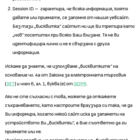
Session ID – гарантира, че всяка информация, която
давате или приемате, се запомня от нашия уебсайт.
Без тази „бисквитка“ сайтът ни ще Ви третира като
„нов“ посетител при всяко Ваш влизане. Тя не ви
идентифицира лично и не е свързана с друга
информация.
Искаме да знаете, че използваме „бисквитките“ на
основание чл. 4а от Закона за електронната търговия
(
ЗЕТ
) и член 6, ал. 1, буква (е) от
GDPR
.
Ако не сте съгласни с това, можете да откажете
съхраняването, като настроите браузъра си така, че да
Ви информира, когато някой сайт иска да запамети на
устройството Ви „бисквитки“, а Вие съответно да ги
приемате или не.